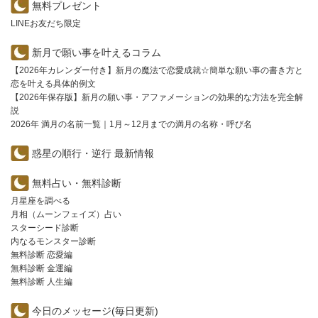
無料プレゼント
LINEお友だち限定
新月で願い事を叶えるコラム
【2026年カレンダー付き】新月の魔法で恋愛成就☆簡単な願い事の書き方と
恋を叶える具体的例文
【2026年保存版】新月の願い事・アファメーションの効果的な方法を完全解
説
2026年 満月の名前一覧｜1月～12月までの満月の名称・呼び名
惑星の順行・逆行 最新情報
無料占い・無料診断
月星座を調べる
月相（ムーンフェイズ）占い
スターシード診断
内なるモンスター診断
無料診断 恋愛編
無料診断 金運編
無料診断 人生編
今日のメッセージ(毎日更新)