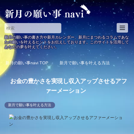
T
o
新月の願い事の書き方や新月カレンダー、新月にまつわるコラムであな
g
たの願いを叶えるヒントをお伝えしております。このサイトを活用して
あなたの夢を叶えてください。
g
l
e
新月の願い事navi
TOP
新月で願い事を叶える方法
n
a
お金の豊かさを実現し収入アップさせるアフ
v
i
ァーメーション
g
a
新月で願い事を叶える方法
t
i
o
n