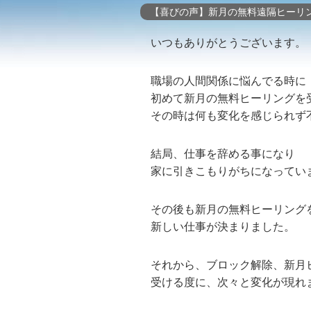
【喜びの声】新月の無料遠隔ヒーリ
いつもありがとうございます。
職場の人間関係に悩んでる時に
初めて新月の無料ヒーリングを
その時は何も変化を感じられず
結局、仕事を辞める事になり
家に引きこもりがちになってい
その後も新月の無料ヒーリング
新しい仕事が決まりました。
それから、ブロック解除、新月
受ける度に、次々と変化が現れ