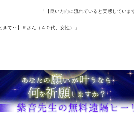
「
【良い方向に流れていると実感していま
ときて･･】Ｒさん（４０代、女性）
」