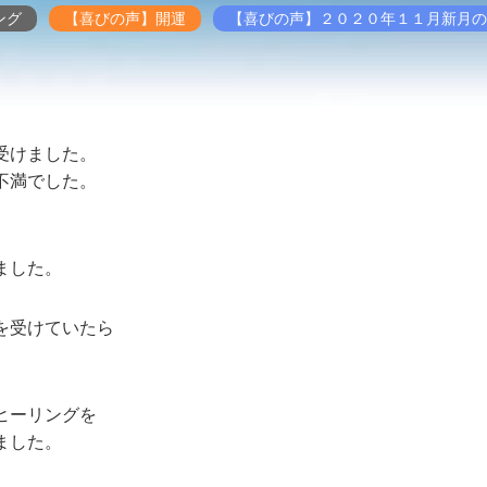
ング
【喜びの声】開運
【喜びの声】２０２０年１１月新月の
受けました。
不満でした。
ました。
を受けていたら
ヒーリングを
ました。