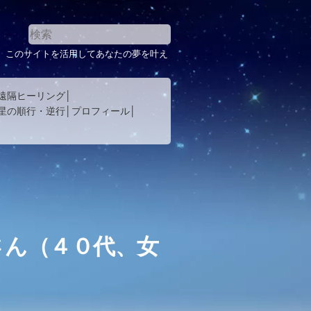
。このサイトを活用してあなたの夢を叶え
遠隔ヒーリング
星の順行・逆行
プロフィール
さん（４０代、女