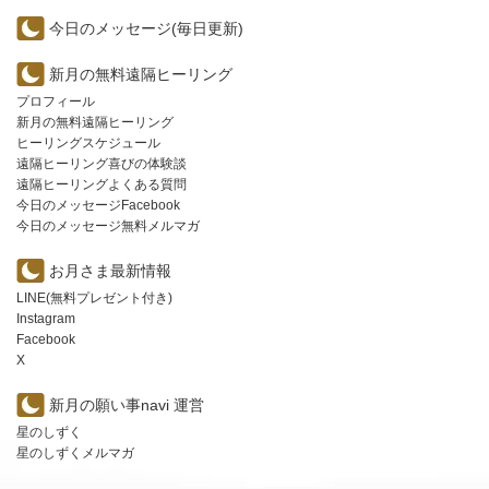
今日のメッセージ(毎日更新)
新月の無料遠隔ヒーリング
プロフィール
新月の無料遠隔ヒーリング
ヒーリングスケジュール
遠隔ヒーリング喜びの体験談
遠隔ヒーリングよくある質問
今日のメッセージFacebook
今日のメッセージ無料メルマガ
お月さま最新情報
LINE(無料プレゼント付き)
Instagram
Facebook
X
新月の願い事navi 運営
星のしずく
星のしずくメルマガ