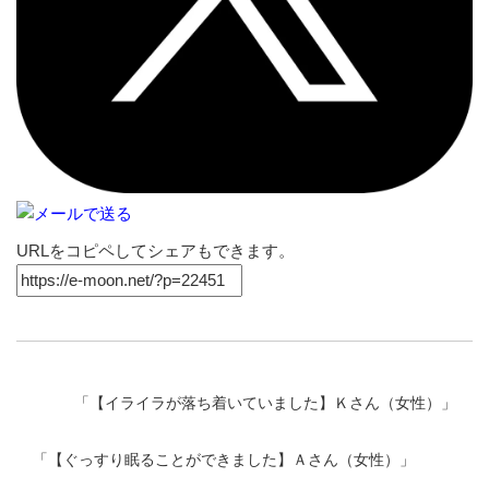
URLをコピペしてシェアもできます。
「
【イライラが落ち着いていました】Ｋさん（女性）
」
「
【ぐっすり眠ることができました】Ａさん（女性）
」