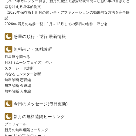
【2026年カレンダー付き】新月の魔法で恋愛成就☆簡単な願い事の書き方と
恋を叶える具体的例文
【2026年保存版】新月の願い事・アファメーションの効果的な方法を完全解
説
2026年 満月の名前一覧｜1月～12月までの満月の名称・呼び名
惑星の順行・逆行 最新情報
無料占い・無料診断
月星座を調べる
月相（ムーンフェイズ）占い
スターシード診断
内なるモンスター診断
無料診断 恋愛編
無料診断 金運編
無料診断 人生編
今日のメッセージ(毎日更新)
新月の無料遠隔ヒーリング
プロフィール
新月の無料遠隔ヒーリング
ヒーリングスケジュール