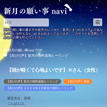
T
o
新月の願い事の書き方や新月カレンダー、新月にまつわるコラムであな
g
たの願いを叶えるヒントをお伝えしております。このサイトを活用して
あなたの夢を叶えてください。
g
l
e
新月の願い事navi
TOP
n
【喜びの声】新月の無料遠隔ヒーリング
a
v
【頭が軽くて心地よいです】Ｈさん（女性）
i
g
a
【喜びの声】新月の無料遠隔ヒーリング
【喜びの声】開運
t
【喜びの声】２０２０年２月新月の無料ヒーリング
i
o
紫音先生、皆様
n
こんばんは。