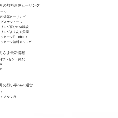
月の無料遠隔ヒーリング
ィール
無料遠隔ヒーリング
ングスケジュール
ーリング喜びの体験談
ーリングよくある質問
セージFacebook
メッセージ無料メルマガ
月さま最新情報
(無料プレゼント付き)
am
k
月の願い事navi 運営
ずく
ずくメルマガ