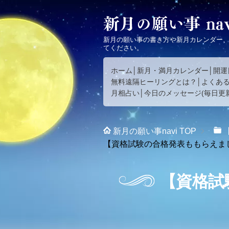
新月の願い事の書き方や新月カレンダー
てください。
ホーム
新月・満月カレンダー
開運
無料遠隔ヒーリングとは？
よくあ
月相占い
今日のメッセージ(毎日更新
新月の願い事navi
TOP
【資格試験の合格発表ももらえま
【資格試