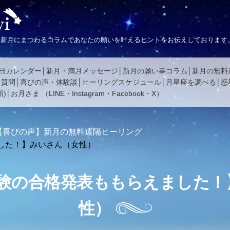
、新月にまつわるコラムであなたの願いを叶えるヒントをお伝えしております
日カレンダー
新月・満月メッセージ
新月の願い事コラム
新月の無料
る質問
喜びの声・体験談
ヒーリングスケジュール
月星座を調べる
惑
)
お月さま
（
LINE
・
Instagram
・
Facebook
・
X
）
【喜びの声】新月の無料遠隔ヒーリング
した！】みいさん（女性）
験の合格発表ももらえました！
性）