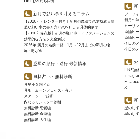
LINEお友だち限定
新
新月で願い事を叶えるコラム
プロフ
新月の
【2026年カレンダー付き】新月の魔法で恋愛成就☆簡
ヒーリ
単な願い事の書き方と恋を叶える具体的例文
遠隔ヒ
【2026年保存版】新月の願い事・アファメーションの
遠隔ヒ
効果的な方法を完全解説
今日のメッ
2026年 満月の名前一覧｜1月～12月までの満月の名
今日の
称・呼び名
お
惑星の順行・逆行 最新情報
LINE
Instagr
無料占い・無料診断
Faceboo
月星座を調べる
X
月相（ムーンフェイズ）占い
スターシード診断
新
内なるモンスター診断
無料診断 恋愛編
星のし
無料診断 金運編
星のし
無料診断 人生編