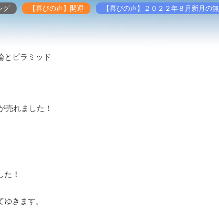
ング
【喜びの声】開運
【喜びの声】２０２２年８月新月の無
輪とピラミッド
が売れました！
。
した！
てゆきます。