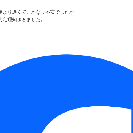
定より遅くて、かなり不安でしたが
内定通知頂きました。