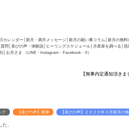
、新月にまつわるコラムであなたの願いを叶えるヒントをお伝えしております
日カレンダー
新月・満月メッセージ
新月の願い事コラム
新月の無料
る質問
喜びの声・体験談
ヒーリングスケジュール
月星座を調べる
惑
)
お月さま
（
LINE
・
Instagram
・
Facebook
・
X
）
びの声】新月の無料遠隔ヒーリング
【無事内定通知頂きま
通知頂きました】AIさん（４
ング
【喜びの声】開運
【喜びの声】２０２０年３月新月の無
した。