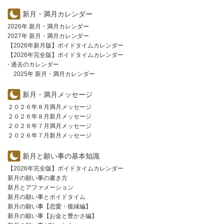
新月・満月カレンダー
2026年 新月・満月カレンダー
2027年 新月・満月カレンダー
【2026年新月版】ボイドタイムカレンダー
【2026年完全版】ボイドタイムカレンダー
- 過去のカレンダー
2025年 新月・満月カレンダー
新月・満月メッセージ
２０２６年８月満月メッセージ
２０２６年８月新月メッセージ
２０２６年７月満月メッセージ
２０２６年７月新月メッセージ
新月と願い事の基本知識
【2026年完全版】ボイドタイムカレンダー
新月の願い事の書き方
新月とアファメーション
新月の願い事とボイドタイム
新月の願い事【恋愛・復縁編】
新月の願い事【お金と豊かさ編】