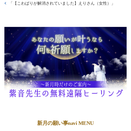
「
【こわばりが解消されていました】えりさん（女性）
」
新月の願い事navi MENU