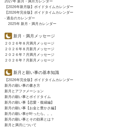
2027年 新月・満月カレンダー
【2026年新月版】ボイドタイムカレンダー
【2026年完全版】ボイドタイムカレンダー
- 過去のカレンダー
2025年 新月・満月カレンダー
新月・満月メッセージ
２０２６年８月満月メッセージ
２０２６年８月新月メッセージ
２０２６年７月満月メッセージ
２０２６年７月新月メッセージ
新月と願い事の基本知識
【2026年完全版】ボイドタイムカレンダー
新月の願い事の書き方
新月とアファメーション
新月の願い事とボイドタイム
新月の願い事【恋愛・復縁編】
新月の願い事【お金と豊かさ編】
新月の願い事が叶ったら。。。
新月の願い事とその効果とは？
新月と満月について