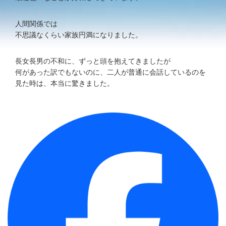
人間関係では
不思議なくらい家族円満になりました。
長女長男の不和に、ずっと頭を抱えてきましたが
何があった訳でもないのに、二人が普通に会話しているのを
見た時は、本当に驚きました。