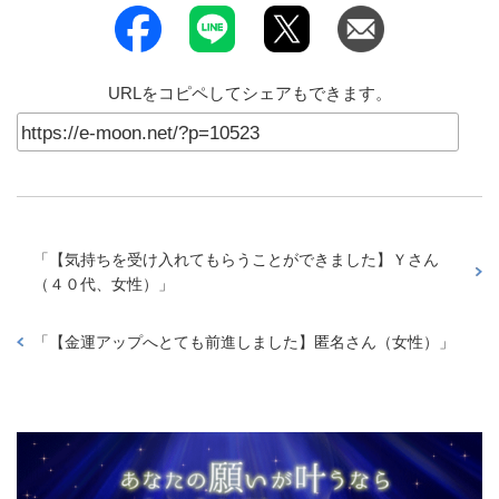
URLをコピペしてシェアもできます。
「
【気持ちを受け入れてもらうことができました】Ｙさん
（４０代、女性）
」
「
【金運アップへとても前進しました】匿名さん（女性）
」