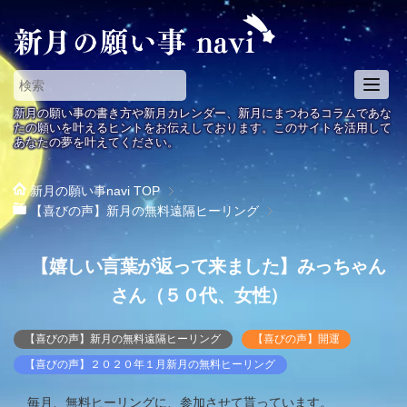
T
o
新月の願い事の書き方や新月カレンダー、新月にまつわるコラムであな
g
たの願いを叶えるヒントをお伝えしております。このサイトを活用して
あなたの夢を叶えてください。
g
l
e
新月の願い事navi
TOP
n
【喜びの声】新月の無料遠隔ヒーリング
a
v
【嬉しい言葉が返って来ました】みっちゃん
i
g
さん（５０代、女性）
a
t
【喜びの声】新月の無料遠隔ヒーリング
【喜びの声】開運
i
【喜びの声】２０２０年１月新月の無料ヒーリング
o
n
毎月、無料ヒーリングに、参加させて貰っています。