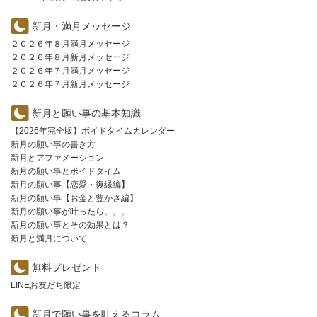
新月・満月メッセージ
２０２６年８月満月メッセージ
２０２６年８月新月メッセージ
２０２６年７月満月メッセージ
２０２６年７月新月メッセージ
新月と願い事の基本知識
【2026年完全版】ボイドタイムカレンダー
新月の願い事の書き方
新月とアファメーション
新月の願い事とボイドタイム
新月の願い事【恋愛・復縁編】
新月の願い事【お金と豊かさ編】
新月の願い事が叶ったら。。。
新月の願い事とその効果とは？
新月と満月について
無料プレゼント
LINEお友だち限定
新月で願い事を叶えるコラム