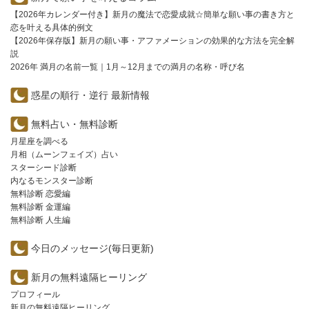
【2026年カレンダー付き】新月の魔法で恋愛成就☆簡単な願い事の書き方と
恋を叶える具体的例文
【2026年保存版】新月の願い事・アファメーションの効果的な方法を完全解
説
2026年 満月の名前一覧｜1月～12月までの満月の名称・呼び名
惑星の順行・逆行 最新情報
無料占い・無料診断
月星座を調べる
月相（ムーンフェイズ）占い
スターシード診断
内なるモンスター診断
無料診断 恋愛編
無料診断 金運編
無料診断 人生編
今日のメッセージ(毎日更新)
新月の無料遠隔ヒーリング
プロフィール
新月の無料遠隔ヒーリング