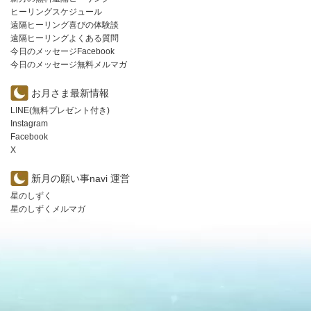
ヒーリングスケジュール
遠隔ヒーリング喜びの体験談
遠隔ヒーリングよくある質問
今日のメッセージFacebook
今日のメッセージ無料メルマガ
お月さま最新情報
LINE(無料プレゼント付き)
Instagram
Facebook
X
新月の願い事navi 運営
星のしずく
星のしずくメルマガ