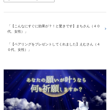
「
【こんなにすぐに効果が？！と驚きです】まちさん（４０
代、女性）
」
「
【ペアリングをプレゼントしてくれました】えむさん（４
０代、女性）
」