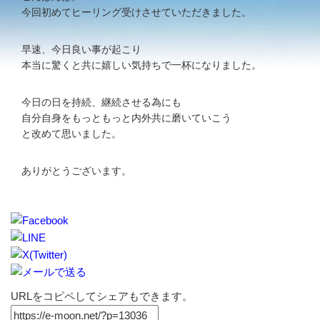
今回初めてヒーリング受けさせていただきました。
早速、今日良い事が起こり
本当に驚くと共に嬉しい気持ちで一杯になりました。
今日の日を持続、継続させる為にも
自分自身をもっともっと内外共に磨いていこう
と改めて思いました。
ありがとうございます。
URLをコピペしてシェアもできます。