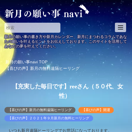
T
o
新月の願い事の書き方や新月カレンダー、新月にまつわるコラムであな
g
たの願いを叶えるヒントをお伝えしております。このサイトを活用して
あなたの夢を叶えてください。
g
l
e
新月の願い事navi
TOP
n
【喜びの声】新月の無料遠隔ヒーリング
a
v
【充実した毎日です】reeさん（５０代、女
i
g
性）
a
t
【喜びの声】新月の無料遠隔ヒーリング
【喜びの声】開運
i
【喜びの声】２０２１年９月新月の無料ヒーリング
o
n
いつも新月遠隔ヒーリングでお世話になっております。