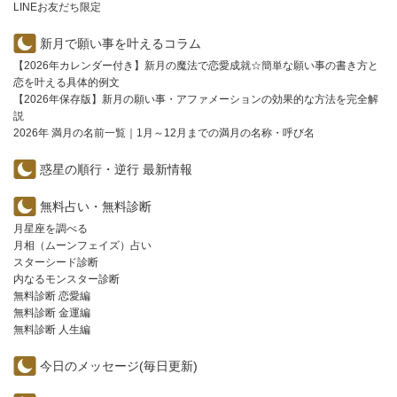
LINEお友だち限定
新月で願い事を叶えるコラム
【2026年カレンダー付き】新月の魔法で恋愛成就☆簡単な願い事の書き方と
恋を叶える具体的例文
【2026年保存版】新月の願い事・アファメーションの効果的な方法を完全解
説
2026年 満月の名前一覧｜1月～12月までの満月の名称・呼び名
惑星の順行・逆行 最新情報
無料占い・無料診断
月星座を調べる
月相（ムーンフェイズ）占い
スターシード診断
内なるモンスター診断
無料診断 恋愛編
無料診断 金運編
無料診断 人生編
今日のメッセージ(毎日更新)