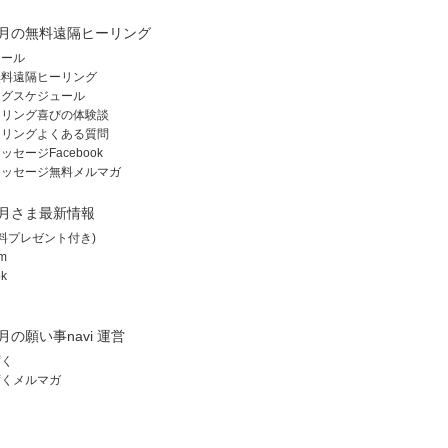
月の無料遠隔ヒーリング
ィール
無料遠隔ヒーリング
ングスケジュール
ーリング喜びの体験談
ーリングよくある質問
セージFacebook
メッセージ無料メルマガ
月さま最新情報
(無料プレゼント付き)
am
k
月の願い事navi 運営
ずく
ずくメルマガ