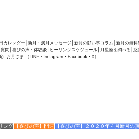
、新月にまつわるコラムであなたの願いを叶えるヒントをお伝えしております
日カレンダー
新月・満月メッセージ
新月の願い事コラム
新月の無料
る質問
喜びの声・体験談
ヒーリングスケジュール
月星座を調べる
惑
)
お月さま
（
LINE
・
Instagram
・
Facebook
・
X
）
な感じがします】りんさん（４０
リング
【喜びの声】開運
【喜びの声】２０２０年４月新月の