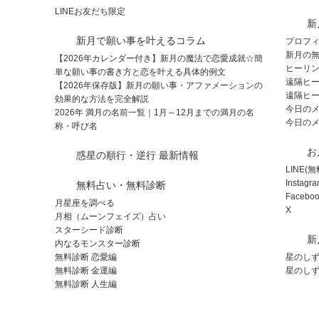
LINEお友だち限定
新
新月で願い事を叶えるコラム
プロフ
新月の
【2026年カレンダー付き】新月の魔法で恋愛成就☆簡
ヒーリ
単な願い事の書き方と恋を叶える具体的例文
遠隔ヒ
【2026年保存版】新月の願い事・アファメーションの
遠隔ヒ
効果的な方法を完全解説
今日のメッ
2026年 満月の名前一覧｜1月～12月までの満月の名
今日の
称・呼び名
お
惑星の順行・逆行 最新情報
LINE
Instagr
無料占い・無料診断
Faceboo
月星座を調べる
X
月相（ムーンフェイズ）占い
スターシード診断
新
内なるモンスター診断
無料診断 恋愛編
星のし
無料診断 金運編
星のし
無料診断 人生編