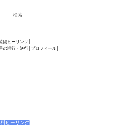
。このサイトを活用してあなたの夢を叶え
遠隔ヒーリング
星の順行・逆行
プロフィール
代、女性）
無料ヒーリング