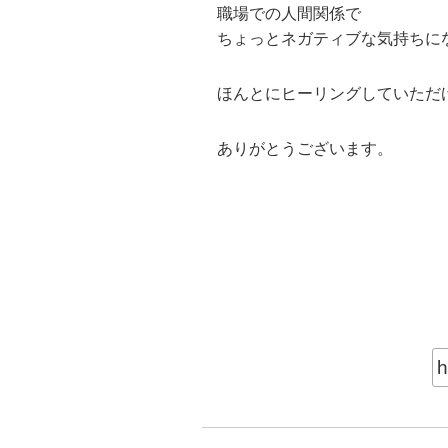
職場での人間関係で
ちょっとネガティブな気持ちに
ほんとにヒーリングしていただ
ありがとうございます。