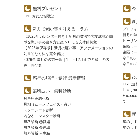
無料プレゼント
今
LINEお友だち限定
新
新月で願い事を叶えるコラム
プロフ
新月の
【2026年カレンダー付き】新月の魔法で恋愛成就☆簡
ヒーリ
単な願い事の書き方と恋を叶える具体的例文
遠隔ヒ
【2026年保存版】新月の願い事・アファメーションの
遠隔ヒ
効果的な方法を完全解説
今日のメッ
2026年 満月の名前一覧｜1月～12月までの満月の名
今日の
称・呼び名
お
惑星の順行・逆行 最新情報
LINE
Instagr
無料占い・無料診断
Faceboo
月星座を調べる
X
月相（ムーンフェイズ）占い
スターシード診断
新
内なるモンスター診断
無料診断 恋愛編
星のし
無料診断 金運編
星のし
無料診断 人生編