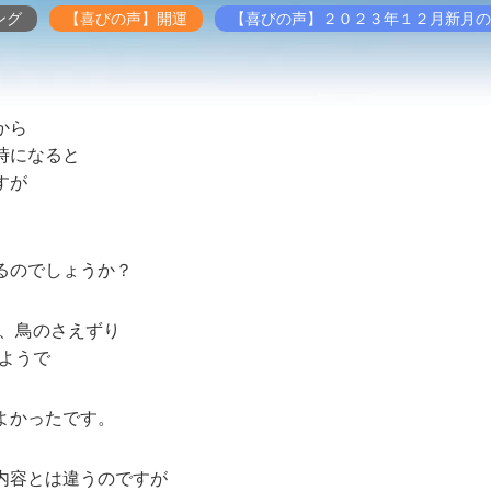
ング
【喜びの声】開運
【喜びの声】２０２３年１２月新月の
から
時になると
すが
るのでしょうか？
音、鳥のさえずり
ようで
よかったです。
内容とは違うのですが