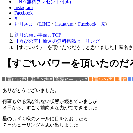
LINE(無料プレゼント付き)
Instagram
Facebook
X
お月さま
（
LINE
・
Instagram
・
Facebook
・
X
）
新月の願い事navi
TOP
【喜びの声】新月の無料遠隔ヒーリング
【すごいパワーを頂いたのだろうと思いました】匿名さ
【すごいパワーを頂いたのだ
【喜びの声】新月の無料遠隔ヒーリング
【喜びの声】開運
【
ありがとうございました。
何事もやる気が出ない状態が続きていましが
８日から、すごく前向きな力がでてきました。
星のしずく様のメールに目をとおしたら
７日のヒーリングを思い出しました。