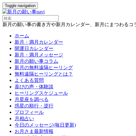
Toggle navigation
新月の願い事の書き方や新月カレンダー、新月にまつわるコ
ホーム
新月・満月カレンダー
開運日カレンダー
新月・満月メッセージ
新月の願い事コラム
新月の無料遠隔ヒーリング
無料遠隔ヒーリングとは？
よくある質問
喜びの声・体験談
ヒーリングスケジュール
月星座を調べる
惑星の順行・逆行
プロフィール
月相占い
今日のメッセージ(毎日更新)
お月さま最新情報