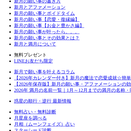
新月の願い事の書き方
新月とアファメーション
新月の願い事とボイドタイム
新月の願い事【恋愛・復縁編】
新月の願い事【お金と豊かさ編】
新月の願い事が叶ったら。。。
新月の願い事とその効果とは？
新月と満月について
無料プレゼント
LINEお友だち限定
新月で願い事を叶えるコラム
【2026年カレンダー付き】新月の魔法で恋愛成就☆簡
【2026年保存版】新月の願い事・アファメーションの
2026年 満月の名前一覧｜1月～12月までの満月の名称
惑星の順行・逆行 最新情報
無料占い・無料診断
月星座を調べる
月相（ムーンフェイズ）占い
スターシード診断