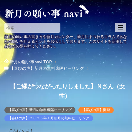
T
o
新月の願い事の書き方や新月カレンダー、新月にまつわるコラムであな
g
たの願いを叶えるヒントをお伝えしております。このサイトを活用して
あなたの夢を叶えてください。
g
l
e
新月の願い事navi
TOP
n
【喜びの声】新月の無料遠隔ヒーリング
a
v
【ご縁がつながったりしました】Ｎさん（女
i
g
性）
a
t
【喜びの声】新月の無料遠隔ヒーリング
【喜びの声】開運
i
【喜びの声】２０２５年１月新月の無料ヒーリング
o
n
こんばんは！