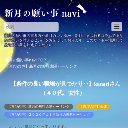
T
o
新月の願い事の書き方や新月カレンダー、新月にまつわるコラムであな
g
たの願いを叶えるヒントをお伝えしております。このサイトを活用して
あなたの夢を叶えてください。
g
l
e
新月の願い事navi
TOP
n
【喜びの声】新月の無料遠隔ヒーリング
a
v
【条件の良い職場が見つかり･･】kanariさん
i
g
（４０代、女性）
a
t
【喜びの声】新月の無料遠隔ヒーリング
【喜びの声】金運
i
【喜びの声】２０２０年１１月新月の無料ヒーリング
o
n
いつもお世話になっております。