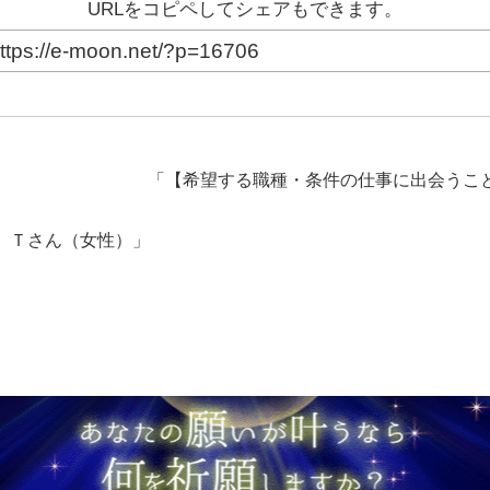
URLをコピペしてシェアもできます。
「
【希望する職種・条件の仕事に出会うこと
】Ｔさん（女性）
」