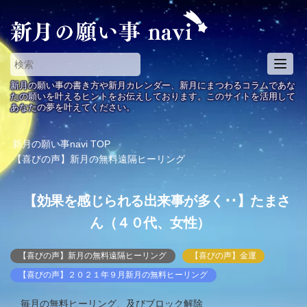
T
o
新月の願い事の書き方や新月カレンダー、新月にまつわるコラムであな
g
たの願いを叶えるヒントをお伝えしております。このサイトを活用して
あなたの夢を叶えてください。
g
l
e
新月の願い事navi
TOP
n
【喜びの声】新月の無料遠隔ヒーリング
a
v
【効果を感じられる出来事が多く･･】たまさ
i
g
ん（４０代、女性）
a
t
【喜びの声】新月の無料遠隔ヒーリング
【喜びの声】金運
i
【喜びの声】２０２１年９月新月の無料ヒーリング
o
n
毎月の無料ヒーリング、及びブロック解除