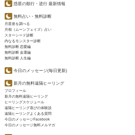
惑星の順行・逆行 最新情報
無料占い・無料診断
月星座を調べる
月相（ムーンフェイズ）占い
スターシード診断
内なるモンスター診断
無料診断 恋愛編
無料診断 金運編
無料診断 人生編
今日のメッセージ(毎日更新)
新月の無料遠隔ヒーリング
プロフィール
新月の無料遠隔ヒーリング
ヒーリングスケジュール
遠隔ヒーリング喜びの体験談
遠隔ヒーリングよくある質問
今日のメッセージFacebook
今日のメッセージ無料メルマガ