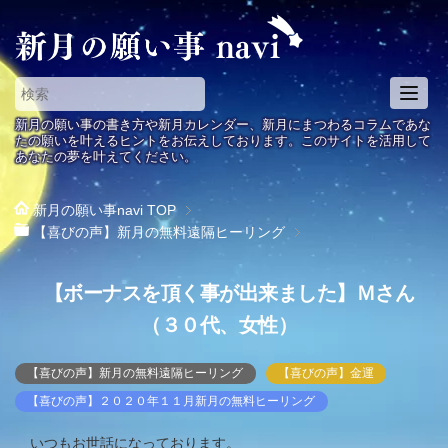
T
o
新月の願い事の書き方や新月カレンダー、新月にまつわるコラムであな
g
たの願いを叶えるヒントをお伝えしております。このサイトを活用して
あなたの夢を叶えてください。
g
l
e
新月の願い事navi
TOP
n
【喜びの声】新月の無料遠隔ヒーリング
a
v
【ボーナスを頂く事が出来ました】Ｍさん
i
g
（３０代、女性）
a
t
【喜びの声】新月の無料遠隔ヒーリング
【喜びの声】金運
i
【喜びの声】２０２０年１１月新月の無料ヒーリング
o
n
いつもお世話になっております。