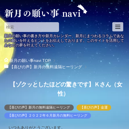
T
o
新月の願い事の書き方や新月カレンダー、新月にまつわるコラムであな
g
たの願いを叶えるヒントをお伝えしております。このサイトを活用して
あなたの夢を叶えてください。
g
l
e
新月の願い事navi
TOP
n
【喜びの声】新月の無料遠隔ヒーリング
a
v
【ゾクッとしたほどの驚きです】Ｋさん（女
i
g
性）
a
t
【喜びの声】新月の無料遠隔ヒーリング
【喜びの声】金運
i
【喜びの声】２０２２年６月新月の無料ヒーリング
o
n
いつもありがとうございます。