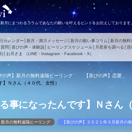
、新月にまつわるコラムであなたの願いを叶えるヒントをお伝えしております
日カレンダー
新月・満月メッセージ
新月の願い事コラム
新月の無料
る質問
喜びの声・体験談
ヒーリングスケジュール
月星座を調べる
惑
)
お月さま
（
LINE
・
Instagram
・
Facebook
・
X
）
びの声】新月の無料遠隔ヒーリング
【喜びの声】恋愛
す】Ｎさん（４０代、女性）
来る事になったんです】Ｎさん（
】新月の無料遠隔ヒーリング
【喜びの声】２０２１年３月新月の無