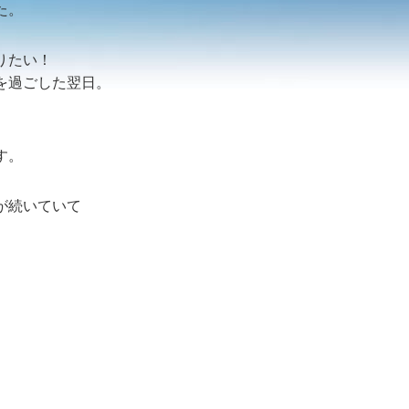
た。
りたい！
を過ごした翌日。
す。
が続いていて
。