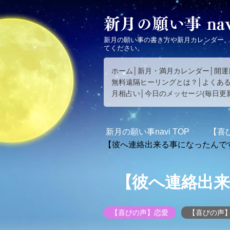
新月の願い事の書き方や新月カレンダー
てください。
ホーム
新月・満月カレンダー
開運
無料遠隔ヒーリングとは？
よくあ
月相占い
今日のメッセージ(毎日更新
新月の願い事navi
TOP
【喜
【彼へ連絡出来る事になったんで
【彼へ連絡出
【喜びの声】恋愛
【喜びの声