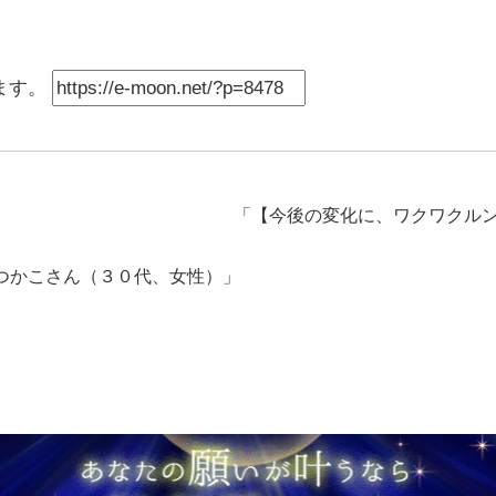
ます。
「
【今後の変化に、ワクワクルン
つかこさん（３０代、女性）
」