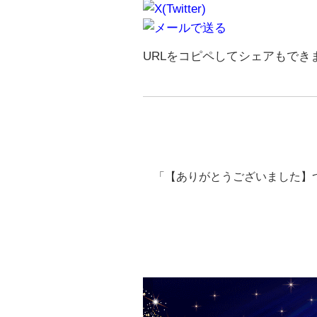
URLをコピペしてシェアもでき
「
【ありがとうございました】