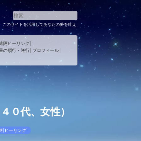
。このサイトを活用してあなたの夢を叶え
遠隔ヒーリング
星の順行・逆行
プロフィール
４０代、女性）
料ヒーリング