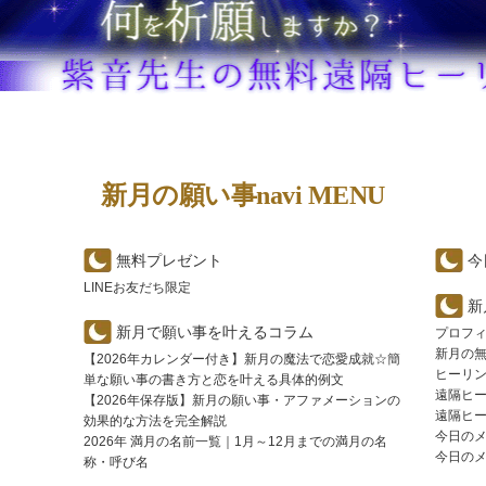
新月の願い事navi MENU
無料プレゼント
今
LINEお友だち限定
新
新月で願い事を叶えるコラム
プロフ
新月の
【2026年カレンダー付き】新月の魔法で恋愛成就☆簡
ヒーリ
単な願い事の書き方と恋を叶える具体的例文
遠隔ヒ
【2026年保存版】新月の願い事・アファメーションの
遠隔ヒ
効果的な方法を完全解説
今日のメッ
2026年 満月の名前一覧｜1月～12月までの満月の名
今日の
称・呼び名