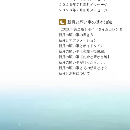
２０２６年７月満月メッセージ
２０２６年７月新月メッセージ
新月と願い事の基本知識
【2026年完全版】ボイドタイムカレンダー
新月の願い事の書き方
新月とアファメーション
新月の願い事とボイドタイム
新月の願い事【恋愛・復縁編】
新月の願い事【お金と豊かさ編】
新月の願い事が叶ったら。。。
新月の願い事とその効果とは？
新月と満月について