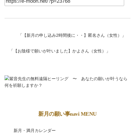
「
【新月の申し込み2時間後に・・】匿名さん（女性）
」
「
【お陰様で願いが叶いました】かよさん（女性）
」
新月の願い事navi MENU
新月・満月カレンダー