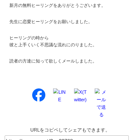
新月の無料ヒーリングをありがとうございます。
先生に恋愛ヒーリングをお願いしました。
ヒーリングの時から
彼と上手くいく不思議な流れにのりました。
読者の方達に知って欲しくメールしました。
URLをコピペしてシェアもできます。