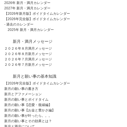
2026年 新月・満月カレンダー
2027年 新月・満月カレンダー
【2026年新月版】ボイドタイムカレンダー
【2026年完全版】ボイドタイムカレンダー
- 過去のカレンダー
2025年 新月・満月カレンダー
新月・満月メッセージ
２０２６年８月満月メッセージ
２０２６年８月新月メッセージ
２０２６年７月満月メッセージ
２０２６年７月新月メッセージ
新月と願い事の基本知識
【2026年完全版】ボイドタイムカレンダー
新月の願い事の書き方
新月とアファメーション
新月の願い事とボイドタイム
新月の願い事【恋愛・復縁編】
新月の願い事【お金と豊かさ編】
新月の願い事が叶ったら。。。
新月の願い事とその効果とは？
新月と満月について