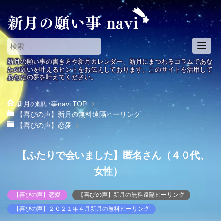
T
o
新月の願い事の書き方や新月カレンダー、新月にまつわるコラムであな
g
たの願いを叶えるヒントをお伝えしております。このサイトを活用して
あなたの夢を叶えてください。
g
l
e
新月の願い事navi
TOP
n
【喜びの声】新月の無料遠隔ヒーリング
a
【喜びの声】恋愛
v
i
【ふたりで会いました】匿名さん（４０代、
g
a
女性）
t
i
【喜びの声】恋愛
【喜びの声】新月の無料遠隔ヒーリング
o
【喜びの声】２０２１年４月新月の無料ヒーリング
n