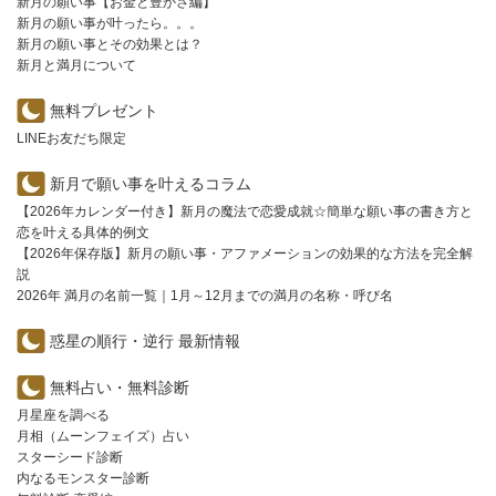
新月の願い事【お金と豊かさ編】
新月の願い事が叶ったら。。。
新月の願い事とその効果とは？
新月と満月について
無料プレゼント
LINEお友だち限定
新月で願い事を叶えるコラム
【2026年カレンダー付き】新月の魔法で恋愛成就☆簡単な願い事の書き方と
恋を叶える具体的例文
【2026年保存版】新月の願い事・アファメーションの効果的な方法を完全解
説
2026年 満月の名前一覧｜1月～12月までの満月の名称・呼び名
惑星の順行・逆行 最新情報
無料占い・無料診断
月星座を調べる
月相（ムーンフェイズ）占い
スターシード診断
内なるモンスター診断