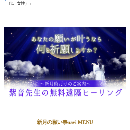
代、女性）
」
新月の願い事navi MENU