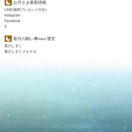
お月さま最新情報
LINE(無料プレゼント付き)
Instagram
Facebook
X
新月の願い事navi 運営
星のしずく
星のしずくメルマガ