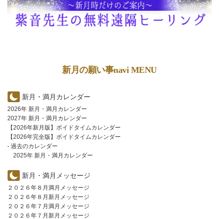
新月の願い事navi MENU
新月・満月カレンダー
2026年 新月・満月カレンダー
2027年 新月・満月カレンダー
【2026年新月版】ボイドタイムカレンダー
【2026年完全版】ボイドタイムカレンダー
- 過去のカレンダー
2025年 新月・満月カレンダー
新月・満月メッセージ
２０２６年８月満月メッセージ
２０２６年８月新月メッセージ
２０２６年７月満月メッセージ
２０２６年７月新月メッセージ